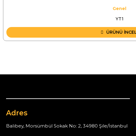
Genel
YT1
ÜRÜNÜ İNCE
Adres
Balibey, Morsümbül Sokak No: 2, 34980 Şile/İstanbul