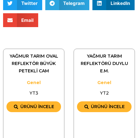
Twitter
Telegram
LinkedIn
Email
YAĞMUR TARIM OVAL
YAĞMUR TARIM
REFLEKTÖR BÜYÜK
REFLEKTÖRÜ DUYLU
PETEKLİ CAM
E.M.
Genel
Genel
YT3
YT2
ÜRÜNÜ İNCELE
ÜRÜNÜ İNCELE