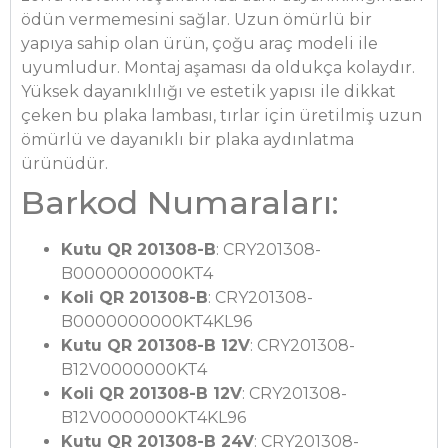
ödün vermemesini sağlar. Uzun ömürlü bir
yapıya sahip olan ürün, çoğu araç modeli ile
uyumludur. Montaj aşaması da oldukça kolaydır.
Yüksek dayanıklılığı ve estetik yapısı ile dikkat
çeken bu plaka lambası, tırlar için üretilmiş uzun
ömürlü ve dayanıklı bir plaka aydınlatma
ürünüdür.
Barkod Numaraları:
Kutu QR 201308-B
: CRY201308-
B0000000000KT4
Koli QR 201308-B
: CRY201308-
B0000000000KT4KL96
Kutu QR 201308-B 12V
: CRY201308-
B12V0000000KT4
Koli QR 201308-B 12V
: CRY201308-
B12V0000000KT4KL96
Kutu QR 201308-B 24V
: CRY201308-