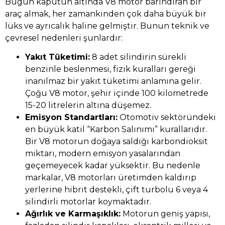
Bugün kaputun altında V8 motor barındıran bir
araç almak, her zamankinden çok daha büyük bir
lüks ve ayrıcalık haline gelmiştir. Bunun teknik ve
çevresel nedenleri şunlardır:
Yakıt Tüketimi:
8 adet silindirin sürekli
benzinle beslenmesi, fizik kuralları gereği
inanılmaz bir yakıt tüketimi anlamına gelir.
Çoğu V8 motor, şehir içinde 100 kilometrede
15-20 litrelerin altına düşemez.
Emisyon Standartları:
Otomotiv sektöründeki
en büyük katil “Karbon Salınımı” kurallarıdır.
Bir V8 motorun doğaya saldığı karbondioksit
miktarı, modern emisyon yasalarından
geçemeyecek kadar yüksektir. Bu nedenle
markalar, V8 motorları üretimden kaldırıp
yerlerine hibrit destekli, çift turbolu 6 veya 4
silindirli motorlar koymaktadır.
Ağırlık ve Karmaşıklık:
Motorun geniş yapısı,