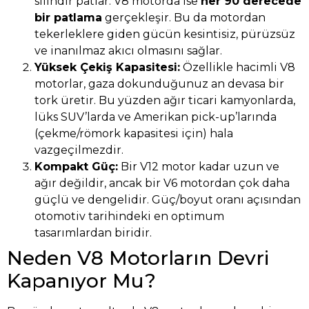
silindir patlar. V8 motorda ise
her 90 derecede
bir patlama
gerçekleşir. Bu da motordan
tekerleklere giden gücün kesintisiz, pürüzsüz
ve inanılmaz akıcı olmasını sağlar.
Yüksek Çekiş Kapasitesi:
Özellikle hacimli V8
motorlar, gaza dokunduğunuz an devasa bir
tork üretir. Bu yüzden ağır ticari kamyonlarda,
lüks SUV’larda ve Amerikan pick-up’larında
(çekme/römork kapasitesi için) hala
vazgeçilmezdir.
Kompakt Güç:
Bir V12 motor kadar uzun ve
ağır değildir, ancak bir V6 motordan çok daha
güçlü ve dengelidir. Güç/boyut oranı açısından
otomotiv tarihindeki en optimum
tasarımlardan biridir.
Neden V8 Motorların Devri
Kapanıyor Mu?