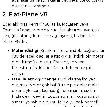
atılmasından kaynaklanır. Alt devir torku (çekiş
gücü) muazzamdır.
2. Flat-Plane V8
Eğer aklınıza Ferrari 458 Italia, McLaren veya
Formula 1 araçlarının o yırtıcı, kulak tırmalayan, tiz
ve çığlık atan çıldırtıcı sesi geliyorsa, bu bir Flat-
Plane V8’dir.
Mühendisliği:
Krank mili üzerindeki bağlantılar
180 derecelik açılarla (tıpkı 4 silindirli bir motor
gibi dümdüz) durur. Esasen yan yana
birleştirilmiş iki adet 4 silindirli motor gibi
çalışır.
Özellikleri:
Ağır denge ağırlıklarına ihtiyaç
duymaz. Motor çok hafiftir ve pistonlar atalet
direnciyle karşılaşmadığı için inanılmaz bir
hızla devir çevirir. Egzoz atımları kusursuz bir
simetriye sahip olduğu için o yüksek perdeli