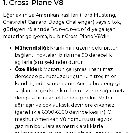
1. Cross-Plane V8
Eğer aklınıza Amerikan kaslıları (Ford Mustang,
Chevrolet Camaro, Dodge Challenger) veya o tok,
gürleyen, rölantide
“vup-vup-vup”
diye çalışan
motorlar geliyorsa, bu bir Cross-Plane V8’dir.
Mühendisliği:
Krank mili üzerindeki piston
bağlantı noktaları birbirine 90 derecelik
açılarla (artı şeklinde) durur.
Özellikleri:
Motorun çalışması inanılmaz
derecede pürüzsüzdür çünkü titreşimler
kendi içinde sönümlenir. Ancak bu dengeyi
sağlamak için krank milinin üzerine ağır metal
denge ağırlıkları eklemek gerekir. Motor
ağırlaşır ve çok yüksek devirlere çıkamaz
(genellikle 6000-6500 devirde kesilir). O
meşhur Amerikan V8 homurtusu, egzoz
gazının borulara asimetrik aralıklarla