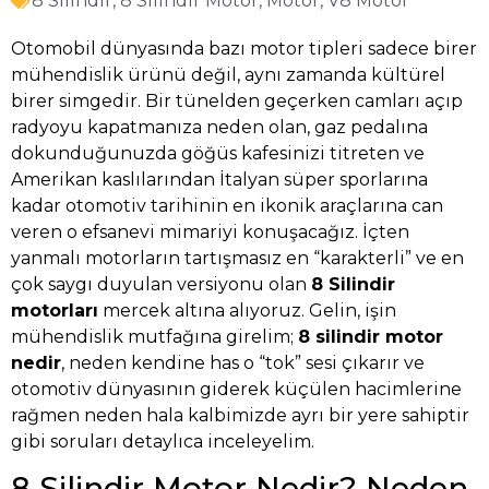
8 Silindir
,
8 Silindir Motor
,
Motor
,
V8 Motor
Otomobil dünyasında bazı motor tipleri sadece birer
mühendislik ürünü değil, aynı zamanda kültürel
birer simgedir. Bir tünelden geçerken camları açıp
radyoyu kapatmanıza neden olan, gaz pedalına
dokunduğunuzda göğüs kafesinizi titreten ve
Amerikan kaslılarından İtalyan süper sporlarına
kadar otomotiv tarihinin en ikonik araçlarına can
veren o efsanevi mimariyi konuşacağız. İçten
yanmalı motorların tartışmasız en “karakterli” ve en
çok saygı duyulan versiyonu olan
8 Silindir
motorları
mercek altına alıyoruz. Gelin, işin
mühendislik mutfağına girelim;
8 silindir motor
nedir
, neden kendine has o “tok” sesi çıkarır ve
otomotiv dünyasının giderek küçülen hacimlerine
rağmen neden hala kalbimizde ayrı bir yere sahiptir
gibi soruları detaylıca inceleyelim.
8 Silindir Motor Nedir? Neden