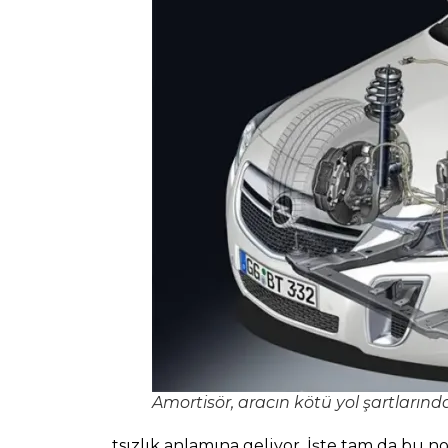
Amortisör, aracın kötü yol şartlarınd
tsızlık anlamına geliyor. İşte tam da bu n