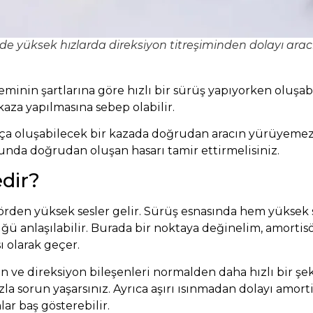
rde yüksek hızlarda direksiyon titreşiminden dolayı ara
eminin şartlarına göre hızlı bir sürüş yapıyorken oluşa
aza yapılmasına sebep olabilir.
rça oluşabilecek bir kazada doğrudan aracın yürüyemez b
nda doğrudan oluşan hasarı tamir ettirmelisiniz.
dir?
den yüksek sesler gelir. Sürüş esnasında hem yüksek s
ü anlaşılabilir. Burada bir noktaya değinelim, amortisö
ı olarak geçer.
n ve direksiyon bileşenleri normalden daha hızlı bir şe
a sorun yaşarsınız. Ayrıca aşırı ısınmadan dolayı amort
lar baş gösterebilir.