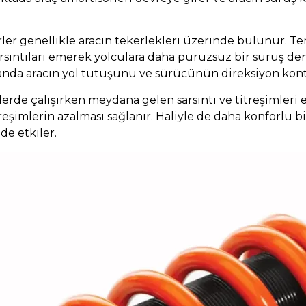
rler genellikle aracın tekerlekleri üzerinde bulunur. T
arsıntıları emerek yolculara daha pürüzsüz bir sürüş de
anda aracın yol tutuşunu ve sürücünün direksiyon kont
lerde çalışırken meydana gelen sarsıntı ve titreşimleri 
itreşimlerin azalması sağlanır. Haliyle de daha konforl
e etkiler.