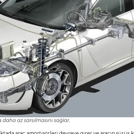
a daha az sarsılmasını sağlar.
oktada araç amortisörleri devreye girer ve aracın sürüş 