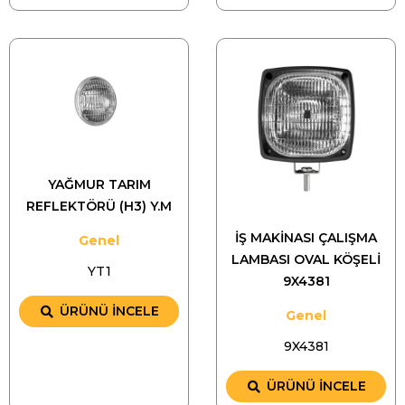
YAĞMUR TARIM
REFLEKTÖRÜ (H3) Y.M
İŞ MAKİNASI ÇALIŞMA
Genel
LAMBASI OVAL KÖŞELİ
YT1
9X4381
ÜRÜNÜ İNCELE
Genel
9X4381
ÜRÜNÜ İNCELE