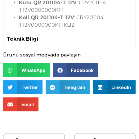
Kutu QR 201104-T 12V
: CRY201104-
T12V0000000KT1
Koli QR 201104-T 12V
: CRY201104-
T12V0000000KT1KL12
Teknik Bilgi
Ürünü sosyal medyada paylaşın
WhatsApp
Facebook
Twitter
Telegram
LinkedIn
Email