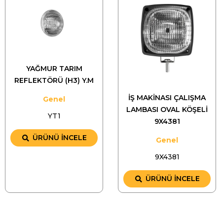
YAĞMUR TARIM
REFLEKTÖRÜ (H3) Y.M
İŞ MAKİNASI ÇALIŞMA
Genel
LAMBASI OVAL KÖŞELİ
YT1
9X4381
ÜRÜNÜ İNCELE
Genel
9X4381
ÜRÜNÜ İNCELE