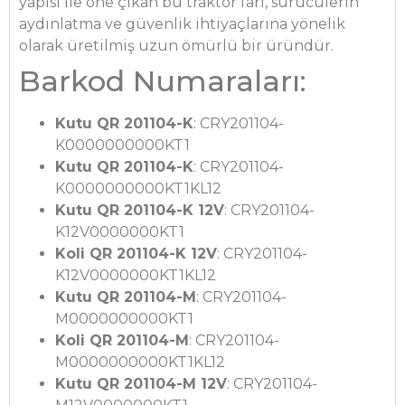
yapısı ile öne çıkan bu traktör farı, sürücülerin
aydınlatma ve güvenlik ihtiyaçlarına yönelik
olarak üretilmiş uzun ömürlü bir üründür.
Barkod Numaraları:
Kutu QR 201104-K
: CRY201104-
K0000000000KT1
Kutu QR 201104-K
: CRY201104-
K0000000000KT1KL12
Kutu QR 201104-K 12V
: CRY201104-
K12V0000000KT1
Koli QR 201104-K 12V
: CRY201104-
K12V0000000KT1KL12
Kutu QR 201104-M
: CRY201104-
M0000000000KT1
Koli QR 201104-M
: CRY201104-
M0000000000KT1KL12
Kutu QR 201104-M 12V
: CRY201104-