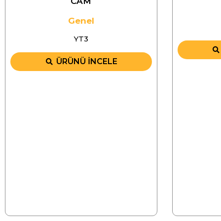
CAM
Genel
YT3
ÜRÜNÜ İNCELE