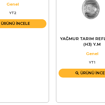
Genel
YT2
ÜRÜNÜ İNCELE
YAĞMUR TARIM REF
(H3) Y.M
Genel
YT1
ÜRÜNÜ İNCE