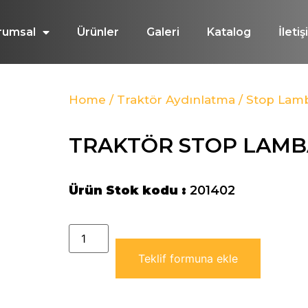
rumsal
Ürünler
Galeri
Katalog
İleti
Home
/
Traktör Aydınlatma
/
Stop Lamb
TRAKTÖR STOP LAMB
Ürün Stok kodu :
201402
Teklif formuna ekle