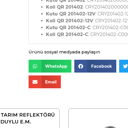
Kutu QR 201402
: CRY2014020000
Koli QR 201402
: CRY2014020000
Kutu QR 201402-12V
: CRY201402-
Koli QR 201402-12V
: CRY201402-
Kutu QR 201402-C
: CRY201402-C
Koli QR 201402-C
: CRY201402-C0
Ürünü sosyal medyada paylaşın
WhatsApp
Facebook
Email
 TARIM REFLEKTÖRÜ
DUYLU E.M.