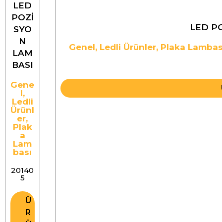
LED
POZİ
LED P
SYO
N
Genel
,
Ledli Ürünler
,
Plaka Lambas
LAM
BASI
Gene
l
,
Ledli
Ürünl
er
,
Plak
a
Lam
bası
20140
5
Ü
R