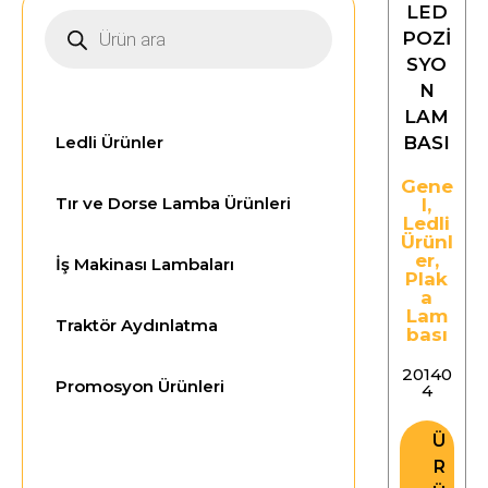
LED
POZİ
SYO
N
LAM
Ledli Ürünler
BASI
Gene
Tır ve Dorse Lamba Ürünleri
l
,
Ledli
Ürünl
er
,
İş Makinası Lambaları
Plak
a
Lam
Traktör Aydınlatma
bası
20140
Promosyon Ürünleri
4
Ü
R