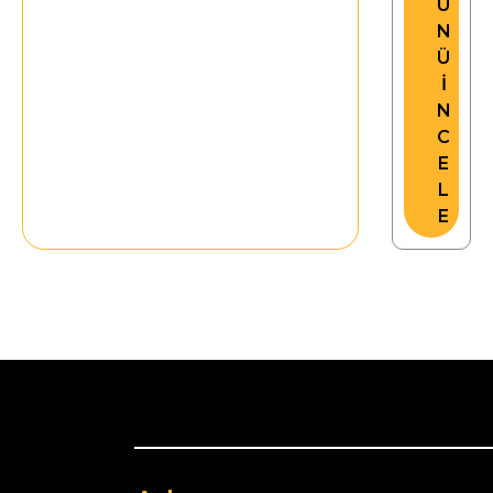
Ü
N
Ü
İ
N
C
E
L
E