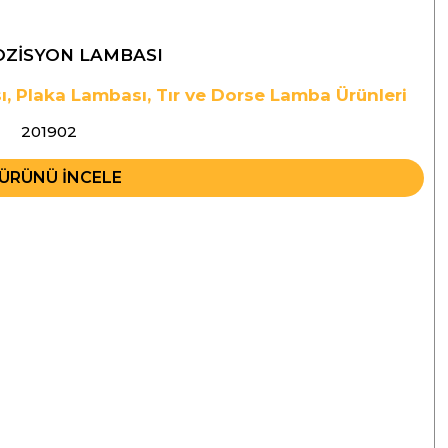
OZİSYON LAMBASI
ı
,
Plaka Lambası
,
Tır ve Dorse Lamba Ürünleri
201902
ÜRÜNÜ İNCELE