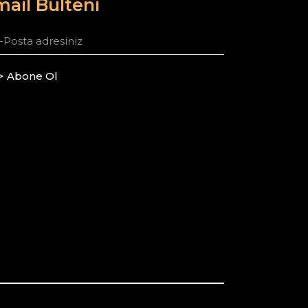
ail Bülteni
> Abone Ol