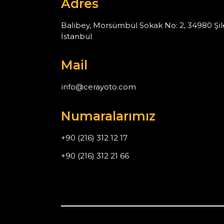
Adres
Balibey, Morsümbül Sokak No: 2, 34980 Şil
İstanbul
Mail
info@cerayoto.com
Numaralarımız
+90 (216) 312 12 17
+90 (216) 312 21 66